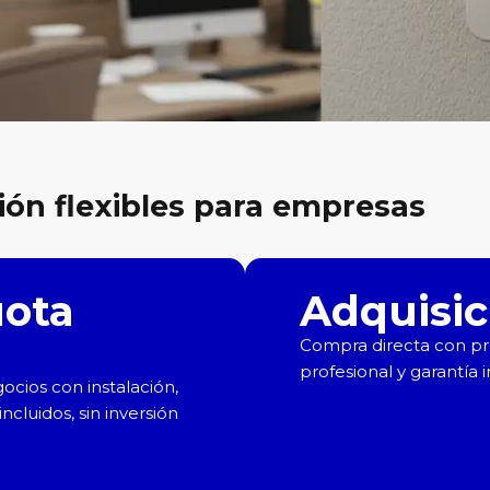
ión flexibles para empresas
uota
Adquisic
Compra directa con pr
profesional y garantía i
cios con instalación,
ncluidos, sin inversión