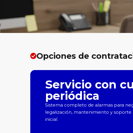
Opciones de contratac
Servicio con c
periódica
Sistema completo de alarmas para nego
legalización, mantenimiento y soporte i
inicial.