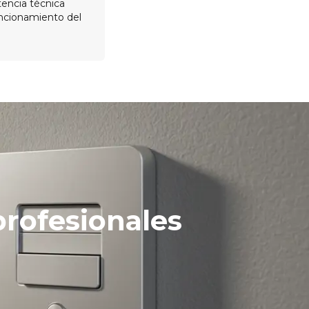
tencia técnica
uncionamiento del
rofesionales