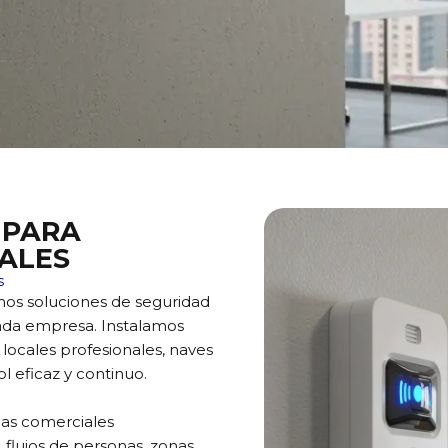
 PARA
ALES
s
os soluciones de seguridad
cada empresa. Instalamos
 locales profesionales, naves
l eficaz y continuo.
mas comerciales
 flujos de personas, zonas