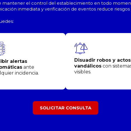
mantener el control del establecimiento en todo momento, 
cación inmediata y verificación de eventos reduce riesgos 
uedes:
Disuadir robos y actos
ibir alertas
vandálicos
con sistema
omáticas
ante
visibles.
lquier incidencia.
SOLICITAR CONSULTA