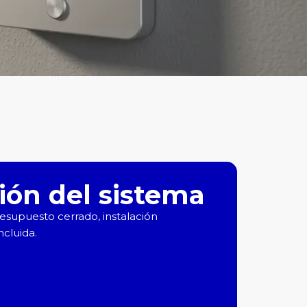
ión del sistema
esupuesto cerrado, instalación
ncluida.